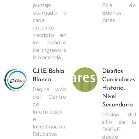
puntaje
Pcia. de
otorgado a
Buenos
cada
Aires
docente
inscripto en
los listados
de ingreso a
la docencia
C.I.I.E Bahía
Diseños
Blanca
Curriculares
Historia.
Página web
del Centro
Nivel
de
Secundario
Información
Página del
e
sitio de la
Investigación
DGCyE
Educativa
desde