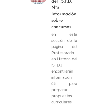
del I.S.F.D.
N°3
Información
sobre
concursos
en esta
sección de la
página del
Profesorado
en Historia del
ISFD3
encontrarán
información
útil para
preparar
propuestas
curriculares